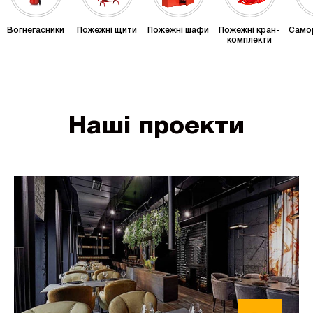
Вогнегасники
Пожежні щити
Пожежні шафи
Пожежні кран-
Само
комплекти
Наші проекти