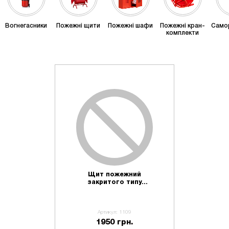
Вогнегасники
Пожежні щити
Пожежні шафи
Пожежні кран-
Само
комплекти
Щит пожежний
закритого типу
(625х1250х300)
Артикул: 1109
1950 грн.