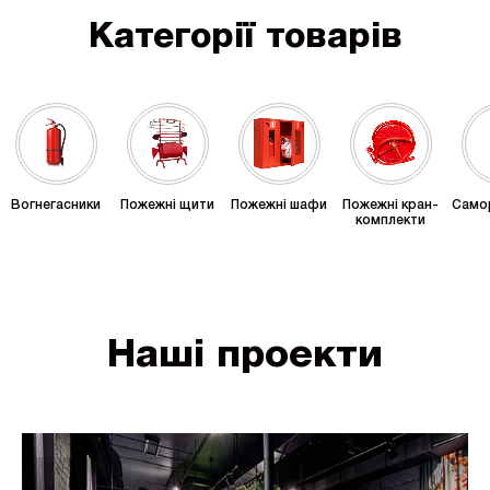
Категорії товарів
Вогнегасники
Пожежні щити
Пожежні шафи
Пожежні кран-
Само
комплекти
Наші проекти