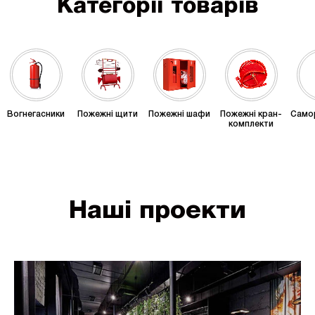
Категорії товарів
Вогнегасники
Пожежні щити
Пожежні шафи
Пожежні кран-
Само
комплекти
Наші проекти