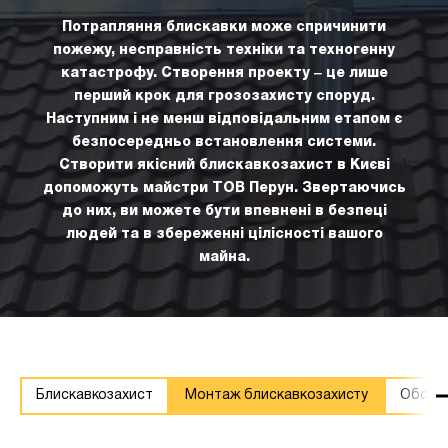
Потрапляння блискавки може спричинити
пожежу, несправність техніки та техногенну
катастрофу. Створення проекту ‒ це лише
перший крок для грозозахисту споруд.
Наступним і не менш відповідальним етапом є
безпосередньо встановлення системи.
Створити якісний блискавкозахист в Києві
допоможуть майстри ТОВ Перун. Звертаючись
до них, ви можете бути впевнені в безпеці
людей та в збереженні цілісності вашого
майна.
Блискавкозахист
Монтаж блискавкозахисту
Обслуг