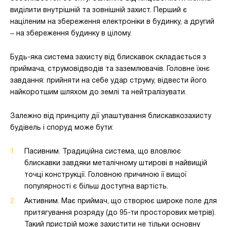
виділити внутрішній та зовнішній захист. Перший є
націленим на збереження електроніки в будинку, а другий
‒ на збереження будинку в цілому.
Будь-яка система захисту від блискавок складається з
приймача, струмовідводів та заземлювачів. Головне їхнє
завдання: прийняти на себе удар струму, відвести його
найкоротшим шляхом до землі та нейтралізувати.
Залежно від принципу дії улаштування блискавкозахисту
будівель і споруд може бути:
Пасивним. Традиційна система, що вловлює
блискавки завдяки металічному штирові в найвищій
точці конструкції. Головною причиною її вищої
популярності є більш доступна вартість.
Активним. Має приймач, що створює широке поле для
притягування розряду (до 95-ти просторових метрів).
Такий пристрій може захистити не тільки основну