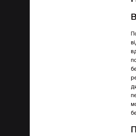
В
П
в
в
п
б
р
д
п
м
б
П