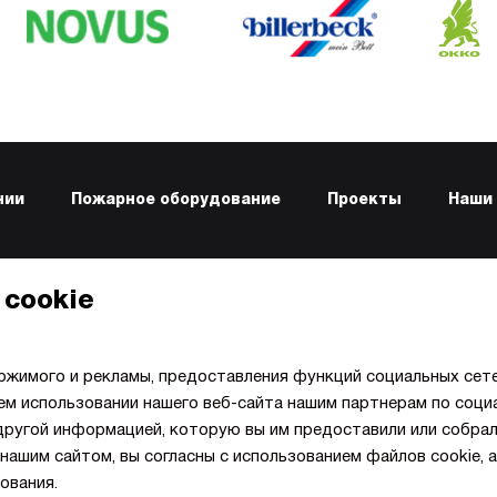
нии
Пожарное оборудование
Проекты
Наши 
 ОФИС
ТЕЛЕФОНЫ И EMAIL
 cookie
, ул. Вышгородская, 45
+380 44 355-04-55
ржимого и рекламы, предоставления функций социальных сете
Email:
info@perun.ua
м использовании нашего веб-сайта нашим партнерам по соци
другой информацией, которую вы им предоставили или собрал
нашим сайтом, вы согласны с использованием файлов cookie, 
ования.