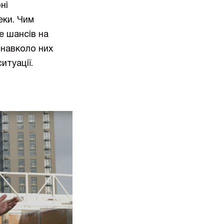
ні
еки. Чим
е шансів на
 навколо них
итуації.