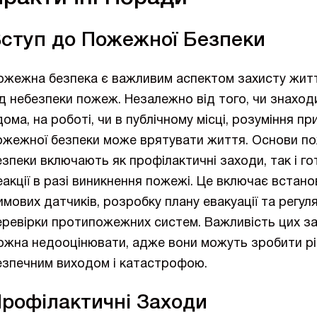
ступ до Пожежної Безпеки
ожежна безпека є важливим аспектом захисту жит
ід небезпеки пожеж. Незалежно від того, чи знаход
дома, на роботі, чи в публічному місці, розуміння пр
ожежної безпеки може врятувати життя. Основи п
езпеки включають як профілактичні заходи, так і го
еакції в разі виникнення пожежі. Це включає встан
имових датчиків, розробку плану евакуації та регул
еревірки протипожежних систем. Важливість цих за
ожна недооцінювати, адже вони можуть зробити р
езпечним виходом і катастрофою.
рофілактичні Заходи