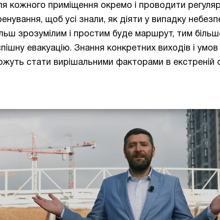
ля кожного приміщення окремо і проводити регуляр
ренування, щоб усі знали, як діяти у випадку небезп
ільш зрозумілим і простим буде маршрут, тим більш
спішну евакуацію. Знання конкретних виходів і умов
ожуть стати вирішальними факторами в екстреній с