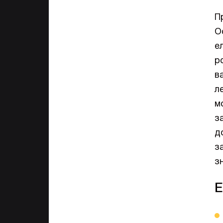
П
О
е
р
в
л
м
з
д
з
з
Е