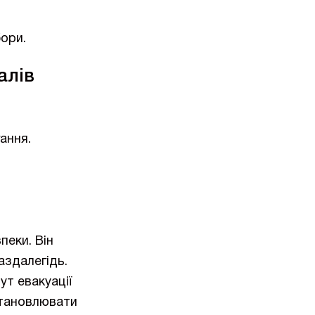
ори.
алів
ання.
пеки. Він
аздалегідь.
ут евакуації
становлювати