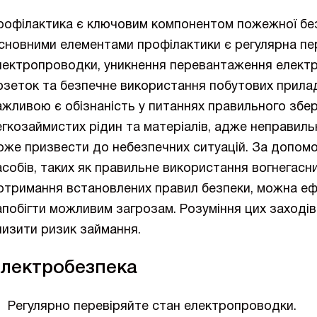
рофілактика є ключовим компонентом пожежної бе
сновними елементами профілактики є регулярна пе
лектропроводки, уникнення перевантаження елект
озеток та безпечне використання побутових прилад
ажливою є обізнаність у питаннях правильного збер
егкозаймистих рідин та матеріалів, адже неправиль
оже призвести до небезпечних ситуацій. За допом
асобів, таких як правильне використання вогнегасни
отримання встановлених правил безпеки, можна е
апобігти можливим загрозам. Розуміння цих заход
низити ризик займання.
лектробезпека
Регулярно перевіряйте стан електропроводки.