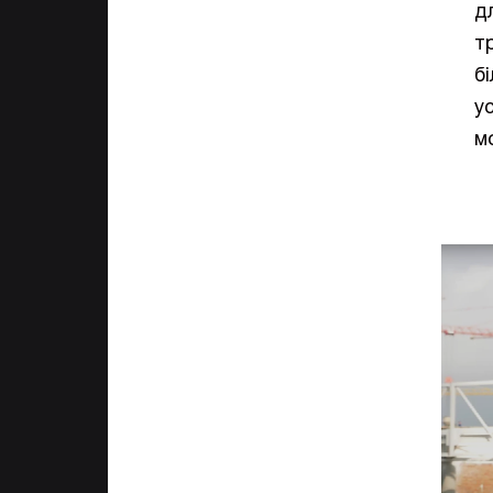
д
т
б
у
м