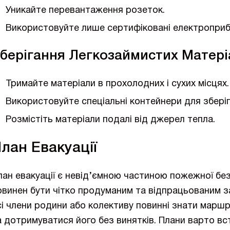
Уникайте перевантаження розеток.
Використовуйте лише сертифіковані електроприб
берігання Легкозаймистих Матері
Тримайте матеріали в прохолодних і сухих місцях.
Використовуйте спеціальні контейнери для зберіг
Розмістіть матеріали подалі від джерел тепла.
лан Евакуації
лан евакуації є невід’ємною частиною пожежної без
овинен бути чітко продуманим та відпрацьованим з
сі члени родини або колективу повинні знати маршр
а дотримуватися його без винятків. Плани варто в