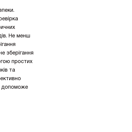
зпеки.
ревірка
ричних
ів. Не менш
ігання
не зберігання
огою простих
ків та
фективно
ів допоможе