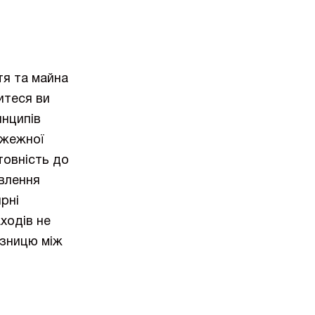
тя та майна
итеся ви
инципів
ожежної
товність до
овлення
ярні
ходів не
ізницю між